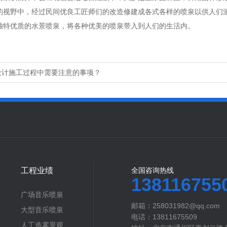
的视野中，经过民间优良工匠师们的改造修建成各式各样的喷泉以供人们
独特优质的水景喷泉，将各种优美的喷泉带入到人们的生活内。
设计施工过程中需要注意的事项？
工程业绩
全国咨询热线
138116755
广场音乐喷泉
邮箱：258031982@qq.com
大型音乐喷泉
电话：13811675509
人工造雾景观