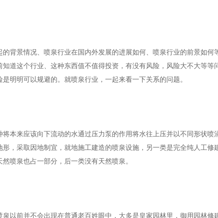
背景情况、喷泉行业在国内外发展的进展如何、喷泉行业的前景如何等
前知道这个行业、这种东西值不值得投资，有没有风险，风险大不大等等
险是明明可以规避的。就喷泉行业，一起来看一下关系的问题。
本来应该向下流动的水通过压力泵的作用将水往上压并以不同形状喷涌
地形，采取因地制宜，就地施工建造的喷泉设施，另一类是完全纯人工修
天然喷泉也占一部分，后一类没有天然喷泉。
以前并不会出现在普通老百姓眼中，大多是皇家园林里，御用园林修建