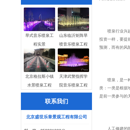
喷泉行业兴起的
旱式音乐喷泉工
山东临沂矩阵旱
投资一样，要提
程实景
喷音乐喷泉工程
预测，而有的风
北京格拉斯小镇
天津武警指挥学
喷泉，是一种将
水景喷泉工程
院音乐喷泉工程
类：一类是根据
是前一类参与的
联系我们
北京盛世乐章景观工程有限公司
人工修建的喷泉