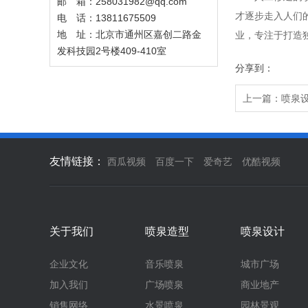
邮 箱：258031982@qq.com
才逐步走入人们
电 话：13811675509
地 址：北京市通州区嘉创二路金
业，专注于打造
发科技园2号楼409-410室
分享到：
上一篇：
喷泉
友情链接：
西瓜视频
百度一下
爱奇艺
优酷视频
关于我们
喷泉造型
喷泉设计
企业文化
音乐喷泉
城市广场
加入我们
广场喷泉
商业地产
销售网络
水景喷泉
园林景观