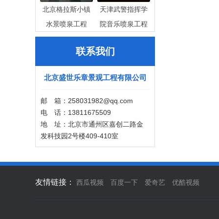
北京格拉斯小镇
天津武警指挥学
水景喷泉工程
院音乐喷泉工程
联系我们
北京盛世乐章景观工程有限公司
邮 箱：258031982@qq.com
电 话：13811675509
地 址：北京市通州区嘉创二路金
发科技园2号楼409-410室
友情链接：
西瓜视频
百度一下
爱奇艺
优酷视频