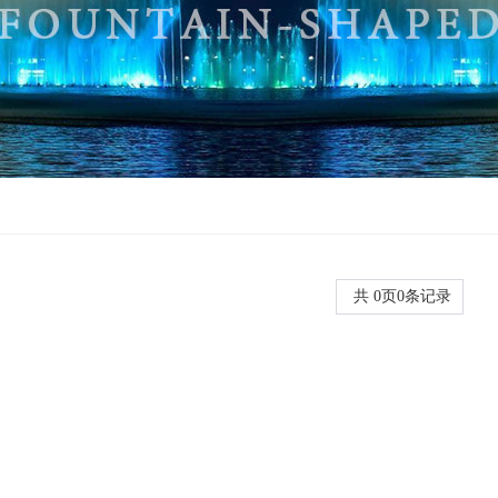
共
0
页
0
条记录