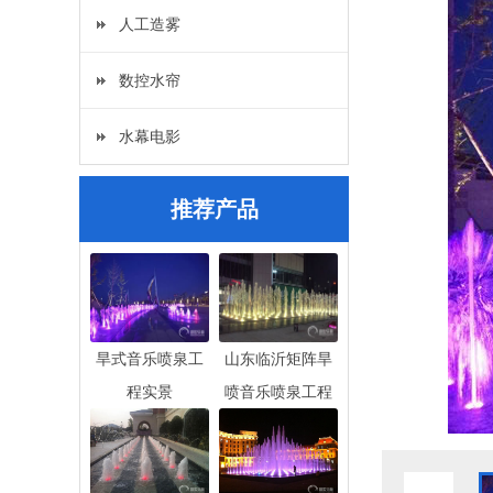
人工造雾
数控水帘
水幕电影
推荐产品
旱式音乐喷泉工
山东临沂矩阵旱
程实景
喷音乐喷泉工程